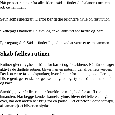
Når presset rammer fra alle sider – sådan finder du balancen mellem
job og familieliv
Søvn som superkraft: Derfor bør fædre prioritere hvile og restitution
Skattejagt i naturen: En sjov og enkel aktivitet for fædre og børn
Førstegangsfar? Sådan finder I glæden ved at være et team sammen
Skab fælles rutiner
Rutiner giver tryghed – både for barnet og forældrene. Når far deltager
aktivt i de daglige rutiner, bliver han en naturlig del af barnets verden.
Det kan være faste tidspunkter, hvor far står for putning, bad eller leg.
Disse gentagelser skaber genkendelighed og styrker båndet mellem far
og barn.
Samtidig giver fælles rutiner forældrene mulighed for at aflaste
hinanden. Når begge kender barnets rytme, bliver det lettere at tage
over, når den anden har brug for en pause. Det er netop i dette samspil,
at samarbejdet bliver en styrke.