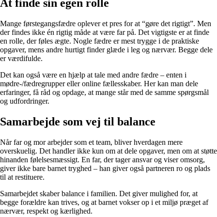
At finde sin egen rolle
Mange førstegangsfædre oplever et pres for at “gøre det rigtigt”. Men
der findes ikke én rigtig måde at være far på. Det vigtigste er at finde
en rolle, der føles ægte. Nogle fædre er mest trygge i de praktiske
opgaver, mens andre hurtigt finder glæde i leg og nærvær. Begge dele
er værdifulde.
Det kan også være en hjælp at tale med andre fædre – enten i
mødre-/fædregrupper eller online fællesskaber. Her kan man dele
erfaringer, få råd og opdage, at mange står med de samme spørgsmål
og udfordringer.
Samarbejde som vej til balance
Når far og mor arbejder som et team, bliver hverdagen mere
overskuelig. Det handler ikke kun om at dele opgaver, men om at støtte
hinanden følelsesmæssigt. En far, der tager ansvar og viser omsorg,
giver ikke bare barnet tryghed – han giver også partneren ro og plads
til at restituere.
Samarbejdet skaber balance i familien. Det giver mulighed for, at
begge forældre kan trives, og at barnet vokser op i et miljø præget af
nærvær, respekt og kærlighed.