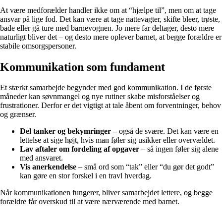
At være medforælder handler ikke om at “hjælpe til”, men om at tage
ansvar på lige fod. Det kan være at tage nattevagter, skifte bleer, trøste,
bade eller gå ture med barnevognen. Jo mere far deltager, desto mere
naturligt bliver det – og desto mere oplever barnet, at begge forældre er
stabile omsorgspersoner.
Kommunikation som fundament
Et stærkt samarbejde begynder med god kommunikation. I de første
måneder kan søvnmangel og nye rutiner skabe misforståelser og
frustrationer. Derfor er det vigtigt at tale åbent om forventninger, behov
og grænser.
Del tanker og bekymringer
– også de svære. Det kan være en
lettelse at sige højt, hvis man føler sig usikker eller overvældet.
Lav aftaler om fordeling af opgaver
– så ingen føler sig alene
med ansvaret.
Vis anerkendelse
– små ord som “tak” eller “du gør det godt”
kan gøre en stor forskel i en travl hverdag.
Når kommunikationen fungerer, bliver samarbejdet lettere, og begge
forældre får overskud til at være nærværende med barnet.