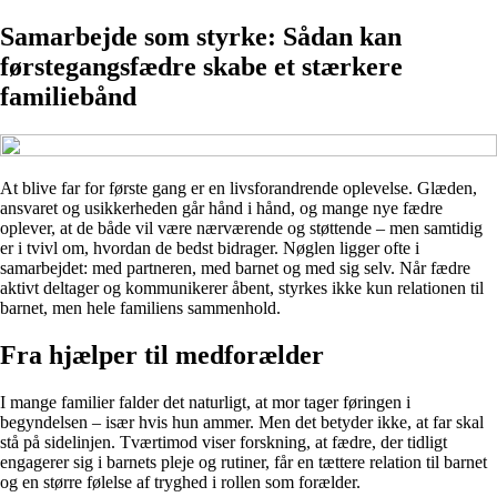
Samarbejde som styrke: Sådan kan
førstegangsfædre skabe et stærkere
familiebånd
At blive far for første gang er en livsforandrende oplevelse. Glæden,
ansvaret og usikkerheden går hånd i hånd, og mange nye fædre
oplever, at de både vil være nærværende og støttende – men samtidig
er i tvivl om, hvordan de bedst bidrager. Nøglen ligger ofte i
samarbejdet: med partneren, med barnet og med sig selv. Når fædre
aktivt deltager og kommunikerer åbent, styrkes ikke kun relationen til
barnet, men hele familiens sammenhold.
Fra hjælper til medforælder
I mange familier falder det naturligt, at mor tager føringen i
begyndelsen – især hvis hun ammer. Men det betyder ikke, at far skal
stå på sidelinjen. Tværtimod viser forskning, at fædre, der tidligt
engagerer sig i barnets pleje og rutiner, får en tættere relation til barnet
og en større følelse af tryghed i rollen som forælder.