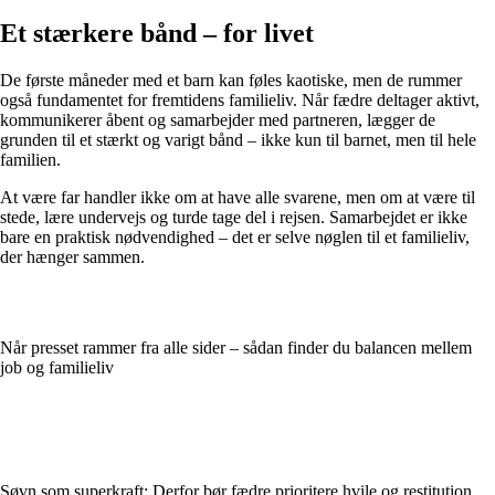
Et stærkere bånd – for livet
De første måneder med et barn kan føles kaotiske, men de rummer
også fundamentet for fremtidens familieliv. Når fædre deltager aktivt,
kommunikerer åbent og samarbejder med partneren, lægger de
grunden til et stærkt og varigt bånd – ikke kun til barnet, men til hele
familien.
At være far handler ikke om at have alle svarene, men om at være til
stede, lære undervejs og turde tage del i rejsen. Samarbejdet er ikke
bare en praktisk nødvendighed – det er selve nøglen til et familieliv,
der hænger sammen.
Når presset rammer fra alle sider – sådan finder du balancen mellem
job og familieliv
Søvn som superkraft: Derfor bør fædre prioritere hvile og restitution