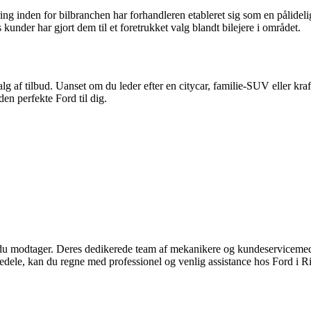
g inden for bilbranchen har forhandleren etableret sig som en pålidelig
kunder har gjort dem til et foretrukket valg blandt bilejere i området.
lg af tilbud. Uanset om du leder efter en citycar, familie-SUV eller kr
den perfekte Ford til dig.
du modtager. Deres dedikerede team af mekanikere og kundeservicemedarbej
rvedele, kan du regne med professionel og venlig assistance hos Ford i R