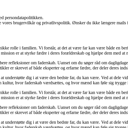
ed persondatapolitikken.
ores brugervilkår og privatlivspolitik. Ønsker du ikke længere mails fr
 unikke rolle i familien. Vi forstår, at det at være far kan være både en 
 mission er at styrke fædre i deres forældreskab og hjælpe dem med at n
 dybere refleksioner om faderskab. Uanset om du søger råd om dagligdagen,
rtikler er skrevet af både eksperter og erfarne fædre, der deler deres inds
for at understøtte dig i at være den bedste far, du kan være. Ved at dele v
 kultur, hvor faderskab værdsættes, og hvor mænd kan føle sig trygge i 
 unikke rolle i familien. Vi forstår, at det at være far kan være både en 
 mission er at styrke fædre i deres forældreskab og hjælpe dem med at n
 dybere refleksioner om faderskab. Uanset om du søger råd om dagligdagen,
rtikler er skrevet af både eksperter og erfarne fædre, der deler deres inds
for at understøtte dig i at være den bedste far, du kan være. Ved at dele v
 kultur, hvor faderskab værdsættes, og hvor mænd kan føle sig trygge i 