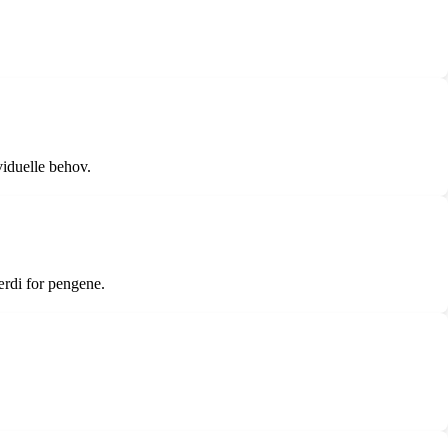
.
viduelle behov.
ærdi for pengene.