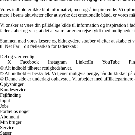
Vores indhold er ikke blot informativt, men også inspirerende. Vi opfordr
mere i børns aktiviteter eller at styrke det emotionelle bånd, er vores mål 
Vi ønsker at være din pålidelige kilde til information og inspiration i
faderskabet og vise, at det at være far er en rejse fyldt med muligheder
Sammen med vores læsere og bidragydere stræber vi efter at skabe et va
til Net Far – dit fællesskab for faderskab!
Del og vær venlig
X
Facebook
Instagram
LinkedIn
YouTube
Pin
© Alt indhold tilhører rettighedshaver.
© Alt indhold er beskyttet. Vi tjener muligvis penge, når du klikker på e
© Denne side er underlagt ophavsret. Vi arbejder med affiliatepartnere 
Oplysninger
Kundeservice
Fejlfinding
Input
Jobs
Fortæl os noget
Abonnent
Min bruger
Service
Satser