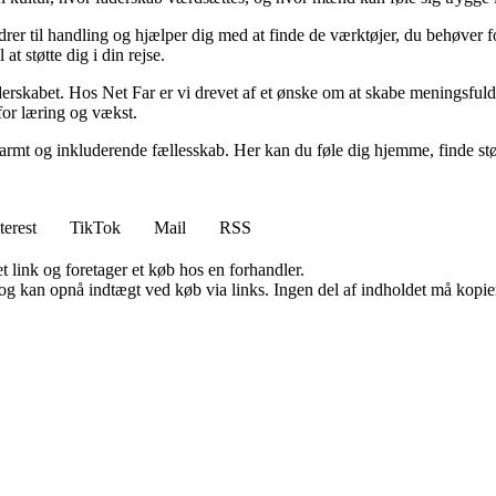
er til handling og hjælper dig med at finde de værktøjer, du behøver for 
at støtte dig i din rejse.
 faderskabet. Hos Net Far er vi drevet af et ønske om at skabe meningsf
 for læring og vækst.
rmt og inkluderende fællesskab. Her kan du føle dig hjemme, finde støtt
terest
TikTok
Mail
RSS
t link og foretager et køb hos en forhandler.
og kan opnå indtægt ved køb via links. Ingen del af indholdet må kopiere