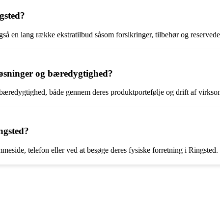
ngsted?
så en lang række ekstratilbud såsom forsikringer, tilbehør og reservedel
 løsninger og bæredygtighed?
g bæredygtighed, både gennem deres produktportefølje og drift af virks
ngsted?
side, telefon eller ved at besøge deres fysiske forretning i Ringsted.