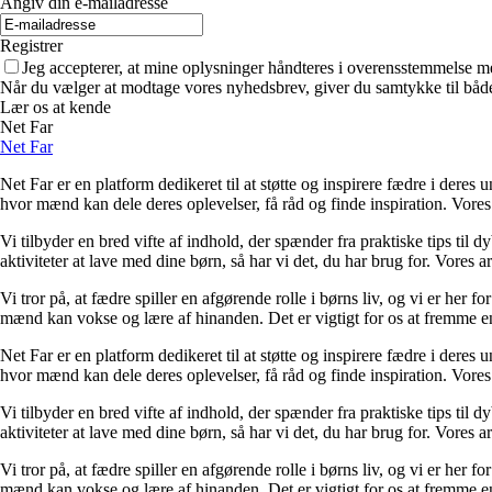
Angiv din e-mailadresse
Registrer
Jeg accepterer, at mine oplysninger håndteres i overensstemmelse m
Når du vælger at modtage vores nyhedsbrev, giver du samtykke til både v
Lær os at kende
Net Far
Net Far
Net Far er en platform dedikeret til at støtte og inspirere fædre i deres
hvor mænd kan dele deres oplevelser, få råd og finde inspiration. Vores
Vi tilbyder en bred vifte af indhold, der spænder fra praktiske tips til
aktiviteter at lave med dine børn, så har vi det, du har brug for. Vores a
Vi tror på, at fædre spiller en afgørende rolle i børns liv, og vi er her 
mænd kan vokse og lære af hinanden. Det er vigtigt for os at fremme en
Net Far er en platform dedikeret til at støtte og inspirere fædre i deres
hvor mænd kan dele deres oplevelser, få råd og finde inspiration. Vores
Vi tilbyder en bred vifte af indhold, der spænder fra praktiske tips til
aktiviteter at lave med dine børn, så har vi det, du har brug for. Vores a
Vi tror på, at fædre spiller en afgørende rolle i børns liv, og vi er her 
mænd kan vokse og lære af hinanden. Det er vigtigt for os at fremme en