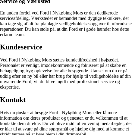
Service og Værksted
En anden fordel ved Ford i Nykøbing Mors er den dedikerede
serviceafdeling. Værkstedet er bemandet med dygtige teknikere, der
kan tage sig af alt fra planlagte vedligeholdelsesopgaver til uforudsete
reparationer. Du kan stole på, at din Ford er i gode hænder hos dette
erfarne team.
Kundeservice
Ved Ford i Nykøbing Mors sættes kundetilfredshed i højsædet.
Personalet er venligt, imødekommende og fokuseret på at skabe en
behagelig og tryg oplevelse for alle besøgende. Uanset om du er på
udkig efter en ny bil eller har brug for hjælp til vedligeholdelse af din
nuværende Ford, vil du blive mødt med professionel service og
ekspertise.
Kontakt
Hvis du ønsker at besøge Ford i Nykøbing Mors eller få mere
information om deres produkter og tjenester, er du velkommen til at
kontakte dem direkte. Du vil blive mødt af en venlig medarbejder, der
er klar til at svare på dine spørgsmål og hjælpe dig med at komme et
skridt tættere på at køre hjem i din drømmebil.