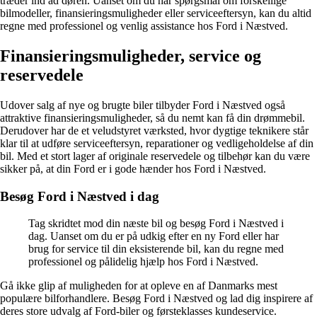
træder ind ad døren. Uanset om du har spørgsmål om forskellige
bilmodeller, finansieringsmuligheder eller serviceeftersyn, kan du altid
regne med professionel og venlig assistance hos Ford i Næstved.
Finansieringsmuligheder, service og
reservedele
Udover salg af nye og brugte biler tilbyder Ford i Næstved også
attraktive finansieringsmuligheder, så du nemt kan få din drømmebil.
Derudover har de et veludstyret værksted, hvor dygtige teknikere står
klar til at udføre serviceeftersyn, reparationer og vedligeholdelse af din
bil. Med et stort lager af originale reservedele og tilbehør kan du være
sikker på, at din Ford er i gode hænder hos Ford i Næstved.
Besøg Ford i Næstved i dag
Tag skridtet mod din næste bil og besøg Ford i Næstved i
dag. Uanset om du er på udkig efter en ny Ford eller har
brug for service til din eksisterende bil, kan du regne med
professionel og pålidelig hjælp hos Ford i Næstved.
Gå ikke glip af muligheden for at opleve en af Danmarks mest
populære bilforhandlere. Besøg Ford i Næstved og lad dig inspirere af
deres store udvalg af Ford-biler og førsteklasses kundeservice.