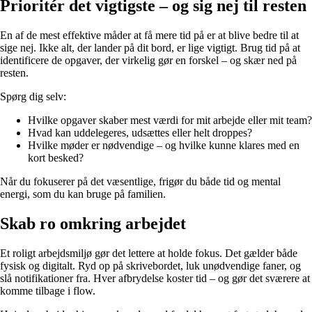
Prioritér det vigtigste – og sig nej til resten
En af de mest effektive måder at få mere tid på er at blive bedre til at
sige nej. Ikke alt, der lander på dit bord, er lige vigtigt. Brug tid på at
identificere de opgaver, der virkelig gør en forskel – og skær ned på
resten.
Spørg dig selv:
Hvilke opgaver skaber mest værdi for mit arbejde eller mit team?
Hvad kan uddelegeres, udsættes eller helt droppes?
Hvilke møder er nødvendige – og hvilke kunne klares med en
kort besked?
Når du fokuserer på det væsentlige, frigør du både tid og mental
energi, som du kan bruge på familien.
Skab ro omkring arbejdet
Et roligt arbejdsmiljø gør det lettere at holde fokus. Det gælder både
fysisk og digitalt. Ryd op på skrivebordet, luk unødvendige faner, og
slå notifikationer fra. Hver afbrydelse koster tid – og gør det sværere at
komme tilbage i flow.