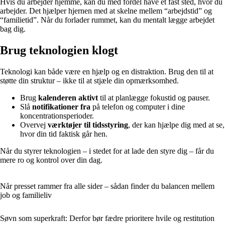
Hvis du arbejder hjemme, kan du med fordel have et fast sted, hvor du
arbejder. Det hjælper hjernen med at skelne mellem “arbejdstid” og
“familietid”. Når du forlader rummet, kan du mentalt lægge arbejdet
bag dig.
Brug teknologien klogt
Teknologi kan både være en hjælp og en distraktion. Brug den til at
støtte din struktur – ikke til at stjæle din opmærksomhed.
Brug
kalenderen aktivt
til at planlægge fokustid og pauser.
Slå
notifikationer fra
på telefon og computer i dine
koncentrationsperioder.
Overvej
værktøjer til tidsstyring
, der kan hjælpe dig med at se,
hvor din tid faktisk går hen.
Når du styrer teknologien – i stedet for at lade den styre dig – får du
mere ro og kontrol over din dag.
Når presset rammer fra alle sider – sådan finder du balancen mellem
job og familieliv
Søvn som superkraft: Derfor bør fædre prioritere hvile og restitution