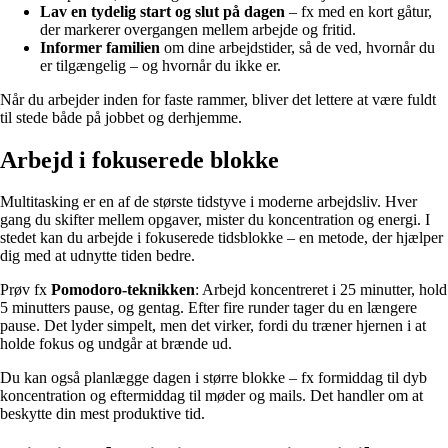
Lav en tydelig start og slut på dagen
– fx med en kort gåtur,
der markerer overgangen mellem arbejde og fritid.
Informer familien
om dine arbejdstider, så de ved, hvornår du
er tilgængelig – og hvornår du ikke er.
Når du arbejder inden for faste rammer, bliver det lettere at være fuldt
til stede både på jobbet og derhjemme.
Arbejd i fokuserede blokke
Multitasking er en af de største tidstyve i moderne arbejdsliv. Hver
gang du skifter mellem opgaver, mister du koncentration og energi. I
stedet kan du arbejde i fokuserede tidsblokke – en metode, der hjælper
dig med at udnytte tiden bedre.
Prøv fx
Pomodoro-teknikken
: Arbejd koncentreret i 25 minutter, hold
5 minutters pause, og gentag. Efter fire runder tager du en længere
pause. Det lyder simpelt, men det virker, fordi du træner hjernen i at
holde fokus og undgår at brænde ud.
Du kan også planlægge dagen i større blokke – fx formiddag til dyb
koncentration og eftermiddag til møder og mails. Det handler om at
beskytte din mest produktive tid.