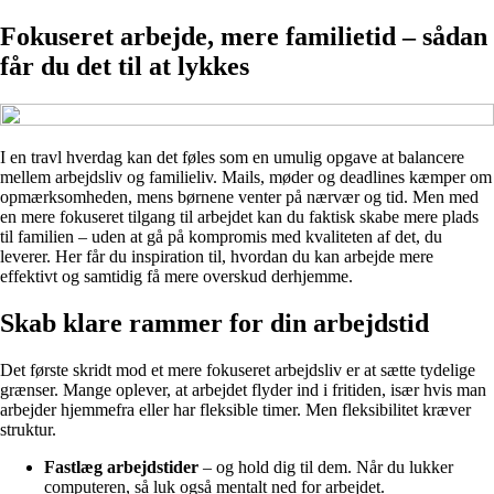
Fokuseret arbejde, mere familietid – sådan
får du det til at lykkes
I en travl hverdag kan det føles som en umulig opgave at balancere
mellem arbejdsliv og familieliv. Mails, møder og deadlines kæmper om
opmærksomheden, mens børnene venter på nærvær og tid. Men med
en mere fokuseret tilgang til arbejdet kan du faktisk skabe mere plads
til familien – uden at gå på kompromis med kvaliteten af det, du
leverer. Her får du inspiration til, hvordan du kan arbejde mere
effektivt og samtidig få mere overskud derhjemme.
Skab klare rammer for din arbejdstid
Det første skridt mod et mere fokuseret arbejdsliv er at sætte tydelige
grænser. Mange oplever, at arbejdet flyder ind i fritiden, især hvis man
arbejder hjemmefra eller har fleksible timer. Men fleksibilitet kræver
struktur.
Fastlæg arbejdstider
– og hold dig til dem. Når du lukker
computeren, så luk også mentalt ned for arbejdet.