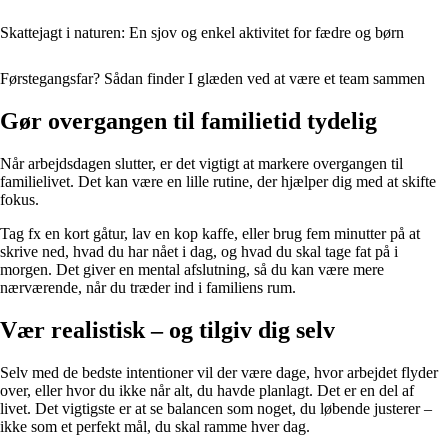
Skattejagt i naturen: En sjov og enkel aktivitet for fædre og børn
Førstegangsfar? Sådan finder I glæden ved at være et team sammen
Gør overgangen til familietid tydelig
Når arbejdsdagen slutter, er det vigtigt at markere overgangen til
familielivet. Det kan være en lille rutine, der hjælper dig med at skifte
fokus.
Tag fx en kort gåtur, lav en kop kaffe, eller brug fem minutter på at
skrive ned, hvad du har nået i dag, og hvad du skal tage fat på i
morgen. Det giver en mental afslutning, så du kan være mere
nærværende, når du træder ind i familiens rum.
Vær realistisk – og tilgiv dig selv
Selv med de bedste intentioner vil der være dage, hvor arbejdet flyder
over, eller hvor du ikke når alt, du havde planlagt. Det er en del af
livet. Det vigtigste er at se balancen som noget, du løbende justerer –
ikke som et perfekt mål, du skal ramme hver dag.