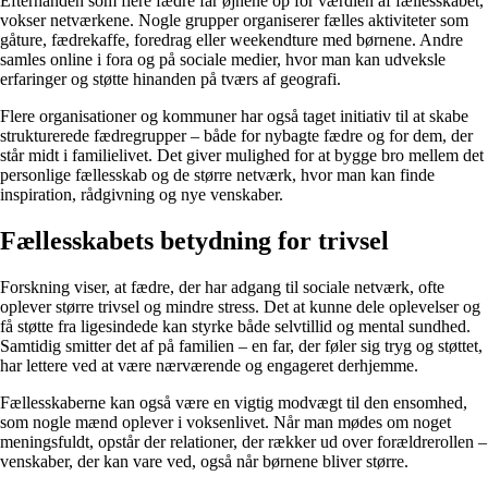
Efterhånden som flere fædre får øjnene op for værdien af fællesskabet,
vokser netværkene. Nogle grupper organiserer fælles aktiviteter som
gåture, fædrekaffe, foredrag eller weekendture med børnene. Andre
samles online i fora og på sociale medier, hvor man kan udveksle
erfaringer og støtte hinanden på tværs af geografi.
Flere organisationer og kommuner har også taget initiativ til at skabe
strukturerede fædregrupper – både for nybagte fædre og for dem, der
står midt i familielivet. Det giver mulighed for at bygge bro mellem det
personlige fællesskab og de større netværk, hvor man kan finde
inspiration, rådgivning og nye venskaber.
Fællesskabets betydning for trivsel
Forskning viser, at fædre, der har adgang til sociale netværk, ofte
oplever større trivsel og mindre stress. Det at kunne dele oplevelser og
få støtte fra ligesindede kan styrke både selvtillid og mental sundhed.
Samtidig smitter det af på familien – en far, der føler sig tryg og støttet,
har lettere ved at være nærværende og engageret derhjemme.
Fællesskaberne kan også være en vigtig modvægt til den ensomhed,
som nogle mænd oplever i voksenlivet. Når man mødes om noget
meningsfuldt, opstår der relationer, der rækker ud over forældrerollen –
venskaber, der kan vare ved, også når børnene bliver større.