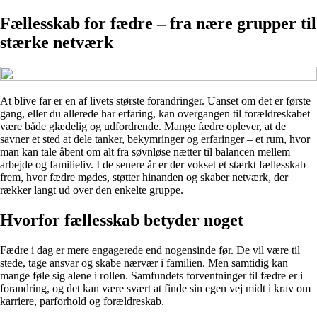
Fællesskab for fædre – fra nære grupper til
stærke netværk
At blive far er en af livets største forandringer. Uanset om det er første
gang, eller du allerede har erfaring, kan overgangen til forældreskabet
være både glædelig og udfordrende. Mange fædre oplever, at de
savner et sted at dele tanker, bekymringer og erfaringer – et rum, hvor
man kan tale åbent om alt fra søvnløse nætter til balancen mellem
arbejde og familieliv. I de senere år er der vokset et stærkt fællesskab
frem, hvor fædre mødes, støtter hinanden og skaber netværk, der
rækker langt ud over den enkelte gruppe.
Hvorfor fællesskab betyder noget
Fædre i dag er mere engagerede end nogensinde før. De vil være til
stede, tage ansvar og skabe nærvær i familien. Men samtidig kan
mange føle sig alene i rollen. Samfundets forventninger til fædre er i
forandring, og det kan være svært at finde sin egen vej midt i krav om
karriere, parforhold og forældreskab.