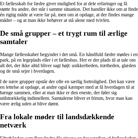
Et fællesskab for fædre giver mulighed for at dele erfaringer og få
støtte fra andre, der står i samme situation. Det handler ikke om at finde
én rigtig måde at være far på, men om at opdage, at der findes mange
måder – og at man ikke behøver at stå alene med tvivlen.
De små grupper – et trygt rum til ærlige
samtaler
Mange fællesskaber begynder i det små. En håndfuld fædre mødes i en
park, på en legeplads eller i et fælleshus. Her er der plads til at tale om
alt det, der ikke altid bliver sagt højt: usikkerheden, trætheden, glæden
og de små sejre i hverdagen.
I de nære grupper opstår der ofte en særlig fortrolighed. Det kan være
en lettelse at opdage, at andre også kæmper med at få hverdagen til at
hænge sammen, eller at man ikke er den eneste, der føler sig
utilstrækkelig indimellem. Samtalerne bliver et frirum, hvor man kan
være ærlig uden at blive dømt.
Fra lokale møder til landsdækkende
netværk