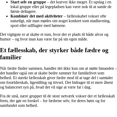
Start selv en gruppe
– det kræver ikke meget. Et opslag i en
lokal gruppe eller på legepladsen kan være nok til at samle de
første deltagere.
Kombinér det med aktiviteter
– fællesskabet vokser ofte
naturligt, når man mødes om noget konkret som madlavning,
sport eller udflugter med børnene.
Det vigtigste er at skabe et rum, hvor der er plads til både alvor og
humor – og hvor man kan være far på sin egen måde.
Et fællesskab, der styrker både fædre og
familier
Når fædre finder sammen, handler det ikke kun om at støtte hinanden –
det handler også om at skabe bedre rammer for familielivet som
helhed. Et stærkt fællesskab giver fædre mod til at tage del i samtaler
om forældreskab, ligestilling og trivsel. Det bidrager til et mere åbent
og balanceret syn på, hvad det vil sige at være far i dag.
Fra de små, nære grupper til de store netværk vokser der et fællesskab
frem, der gør en forskel – for fædrene selv, for deres børn og for
samfundet som helhed.