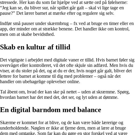
stressede. Her kan du som far hjælpe ved at sætte ord på følelserne:
“Jeg kan se, du bliver sur, når spillet går galt – skal vi lige tage en
pause?” Det lærer barnet at mærke efter og regulere sig selv.
Indfør små pauser under skærmbrug – fx ved at bruge en timer eller en
app, der minder om at strække benene. Det handler ikke om kontrol,
men om at skabe bevidsthed.
Skab en kultur af tillid
Det vigtigste i arbejdet med digitale vaner er tillid. Hvis barnet føler sig
overvåget eller kontrolleret, vil det ofte skjule sin adfærd. Men hvis du
viser, at du stoler på det, og at du er der, hvis noget går galt, bliver det
lettere for barnet at komme til dig med problemer – også når det
handler om ubehagelige oplevelser online.
Tal åbent om, hvad der kan ske på nettet – uden at skræmme. Spørg,
hvordan barnet har det med det, det ser, og lyt uden at dømme.
En digital barndom med balance
Skærme er kommet for at blive, og de kan være både lærerige og
underholdende. Nøglen er ikke at fjerne dem, men at lære at bruge
dem med omtanke. Som far kan du gøre en stor forskel ved at være