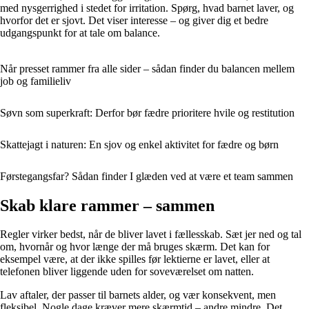
med nysgerrighed i stedet for irritation. Spørg, hvad barnet laver, og
hvorfor det er sjovt. Det viser interesse – og giver dig et bedre
udgangspunkt for at tale om balance.
Når presset rammer fra alle sider – sådan finder du balancen mellem
job og familieliv
Søvn som superkraft: Derfor bør fædre prioritere hvile og restitution
Skattejagt i naturen: En sjov og enkel aktivitet for fædre og børn
Førstegangsfar? Sådan finder I glæden ved at være et team sammen
Skab klare rammer – sammen
Regler virker bedst, når de bliver lavet i fællesskab. Sæt jer ned og tal
om, hvornår og hvor længe der må bruges skærm. Det kan for
eksempel være, at der ikke spilles før lektierne er lavet, eller at
telefonen bliver liggende uden for soveværelset om natten.
Lav aftaler, der passer til barnets alder, og vær konsekvent, men
fleksibel. Nogle dage kræver mere skærmtid – andre mindre. Det