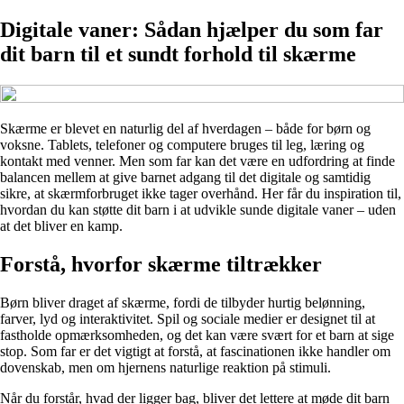
Digitale vaner: Sådan hjælper du som far
dit barn til et sundt forhold til skærme
Skærme er blevet en naturlig del af hverdagen – både for børn og
voksne. Tablets, telefoner og computere bruges til leg, læring og
kontakt med venner. Men som far kan det være en udfordring at finde
balancen mellem at give barnet adgang til det digitale og samtidig
sikre, at skærmforbruget ikke tager overhånd. Her får du inspiration til,
hvordan du kan støtte dit barn i at udvikle sunde digitale vaner – uden
at det bliver en kamp.
Forstå, hvorfor skærme tiltrækker
Børn bliver draget af skærme, fordi de tilbyder hurtig belønning,
farver, lyd og interaktivitet. Spil og sociale medier er designet til at
fastholde opmærksomheden, og det kan være svært for et barn at sige
stop. Som far er det vigtigt at forstå, at fascinationen ikke handler om
dovenskab, men om hjernens naturlige reaktion på stimuli.
Når du forstår, hvad der ligger bag, bliver det lettere at møde dit barn