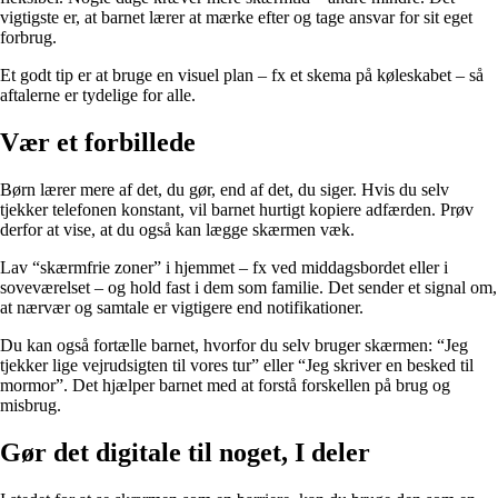
vigtigste er, at barnet lærer at mærke efter og tage ansvar for sit eget
forbrug.
Et godt tip er at bruge en visuel plan – fx et skema på køleskabet – så
aftalerne er tydelige for alle.
Vær et forbillede
Børn lærer mere af det, du gør, end af det, du siger. Hvis du selv
tjekker telefonen konstant, vil barnet hurtigt kopiere adfærden. Prøv
derfor at vise, at du også kan lægge skærmen væk.
Lav “skærmfrie zoner” i hjemmet – fx ved middagsbordet eller i
soveværelset – og hold fast i dem som familie. Det sender et signal om,
at nærvær og samtale er vigtigere end notifikationer.
Du kan også fortælle barnet, hvorfor du selv bruger skærmen: “Jeg
tjekker lige vejrudsigten til vores tur” eller “Jeg skriver en besked til
mormor”. Det hjælper barnet med at forstå forskellen på brug og
misbrug.
Gør det digitale til noget, I deler