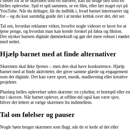
I stedet for at se skærmen som en barriere, kan du bruge den som en
fælles oplevelse. Spil et spil sammen, se en film, eller lær noget nyt på
YouTube. Når du deltager, får du indblik i, hvad barnet interesserer sig
for – og du kan samtidig guide det i at tænke kritisk over det, det ser.
Tal om, hvordan reklamer virker, hvorfor nogle videoer er lavet for at
tjene penge, og hvordan man kan kende forskel på fakta og fiktion.
Det styrker barnets digitale dømmekraft og gør det mere robust i mødet
med nettet.
Hjælp barnet med at finde alternativer
Skærmen skal ikke fjernes – men den skal have konkurrence. Hjælp
barnet med at finde aktiviteter, der giver samme glæde og engagement
som det digitale. Det kan være sport, musik, madlavning eller kreative
projekter.
Planlæg fælles oplevelser uden skærme: en cykeltur, et brætspil eller en
tur i skoven. Når barnet oplever, at offline-tid også kan være sjov,
bliver det lettere at vælge skærmen fra indimellem.
Tal om følelser og pauser
Nogle børn bruger skærmen som flugt, når de er kede af det eller